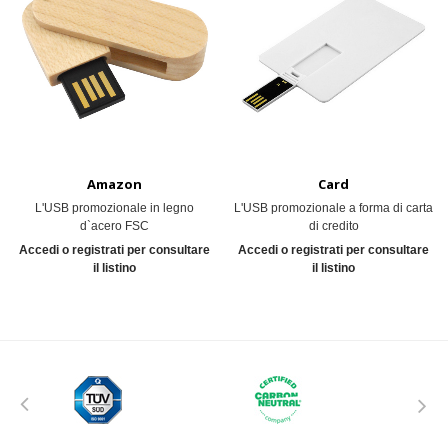
Morgan
Spirit
Toronto
Venezia
Card
Card 3.0 OTG-
Bruxelles
Card
Card 3.0
Amazon
Card
C
L'USB promozionale in legno
L'USB promozionale a forma di carta
d`acero FSC
di credito
Accedi o registrati per consultare
Accedi o registrati per consultare
il listino
il listino
Card Black
Disc
Metal Card
Legno
New York