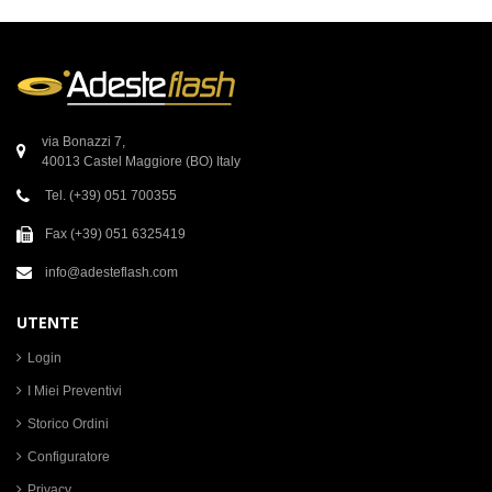
Amazon
Champagne
Woodbridge
Wood
via Bonazzi 7,
40013 Castel Maggiore (BO) Italy
Tel. (+39) 051 700355
Fax (+39) 051 6325419
info@adesteflash.com
UTENTE
Login
I Miei Preventivi
Storico Ordini
Configuratore
Privacy