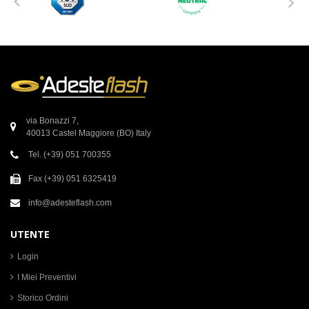
via Bonazzi 7,
40013 Castel Maggiore (BO) Italy
Tel. (+39) 051 700355
Fax (+39) 051 6325419
info@adesteflash.com
UTENTE
Login
I Miei Preventivi
Storico Ordini