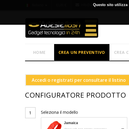
Questo sito utilizza 
info@adesteflash.com
Italiano
EUR €
HOME
CREA UN PREVENTIVO
CREA 
Accedi o registrati per consultare il listino
CONFIGURATORE PRODOTTO
Seleziona il modello
1
Jamaica
chiavi usb non pronta consegna