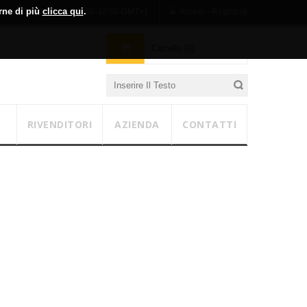
erne di più
clicca qui
.
n-Ven 09:00-13:00 / 14:00-18:00 GMT+1
Accedi - Registrati
Carrello (0)
RIVENDITORI
AZIENDA
CONTATTI