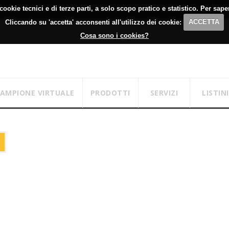
cookie tecnici e di terze parti, a solo scopo pratico e statistico. Per sap
+39 051 700355
Lu
Cliccando su 'accetta' acconsenti all'utilizzo dei cookie:
ACCETTA
Cosa sono i cookies?
CAMPIONE VIRTUALE
PRODOTTI
SERVIZI
LISTINI