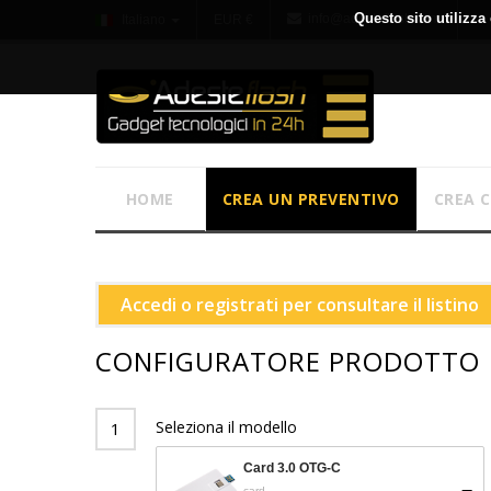
Questo sito utilizza 
info@adesteflash.com
Italiano
EUR €
HOME
CREA UN PREVENTIVO
CREA 
Accedi o registrati per consultare il listino
CONFIGURATORE PRODOTTO
Seleziona il modello
1
Card 3.0 OTG-C
card