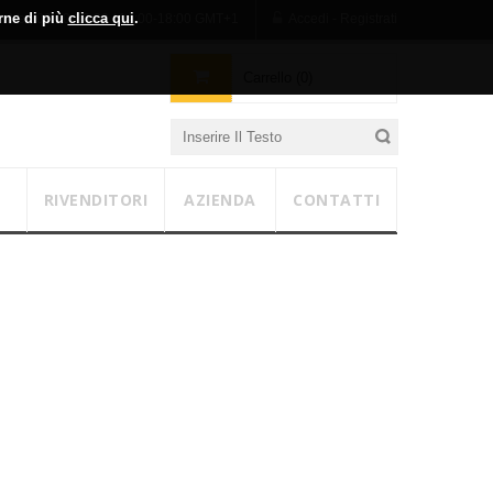
erne di più
clicca qui
.
n-Ven 09:00-13:00 / 14:00-18:00 GMT+1
Accedi - Registrati
Carrello (0)
RIVENDITORI
AZIENDA
CONTATTI