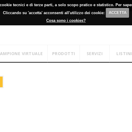
cookie tecnici e di terze parti, a solo scopo pratico e statistico. Per sap
+39 051 700355
Lu
Cliccando su 'accetta' acconsenti all'utilizzo dei cookie:
ACCETTA
Cosa sono i cookies?
CAMPIONE VIRTUALE
PRODOTTI
SERVIZI
LISTINI